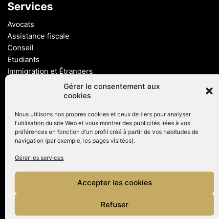
Services
Avocats
Assistance fiscale
Conseil
Étudiants
Immigration et Étrangers
Visa d'or
Gérer le consentement aux
Nationalité
cookies
Résidence pour hommes d'affaires
Nous utilisons nos propres cookies et ceux de tiers pour analyser
l'utilisation du site Web et vous montrer des publicités liées à vos
(+34) 964 631 872
préférences en fonction d'un profil créé à partir de vos habitudes de
navigation (par exemple, les pages visitées).
(+34) 676 750 064
Gérer les services
C/ Trinidad, 14, 2º, Castellón
Accepter les cookies
FR
d.barrachina@icacs.com
ES
Refuser
AR