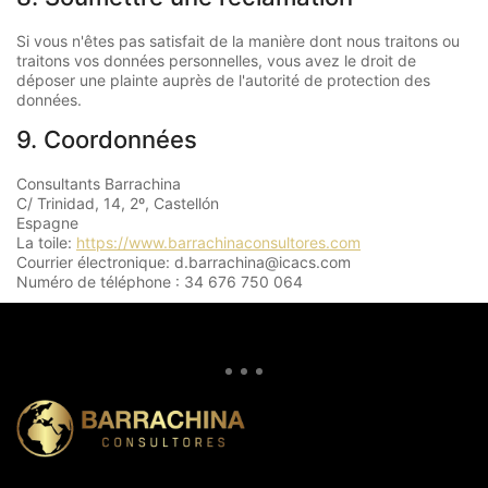
Si vous n'êtes pas satisfait de la manière dont nous traitons ou
traitons vos données personnelles, vous avez le droit de
déposer une plainte auprès de l'autorité de protection des
données.
9. Coordonnées
Consultants Barrachina
C/ Trinidad, 14, 2º, Castellón
Espagne
La toile:
https://www.barrachinaconsultores.com
Courrier électronique:
d.barrachina@
icacs.com
Numéro de téléphone : 34 676 750 064