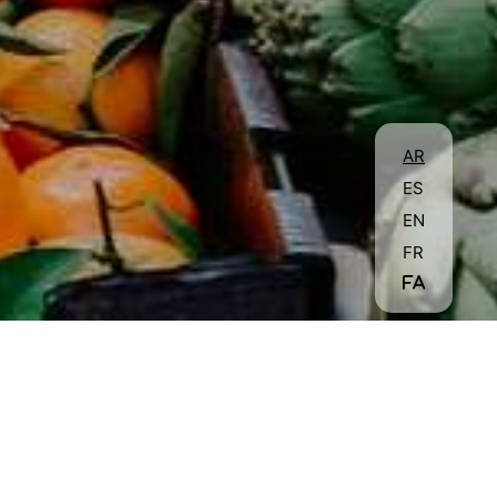
AR
ES
EN
FR
FA