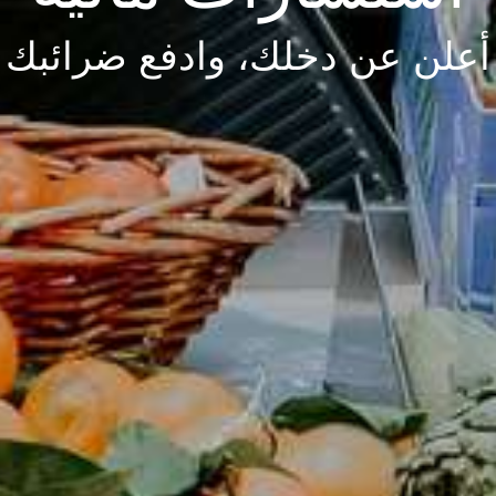
أعلن عن دخلك، وادفع ضرائبك